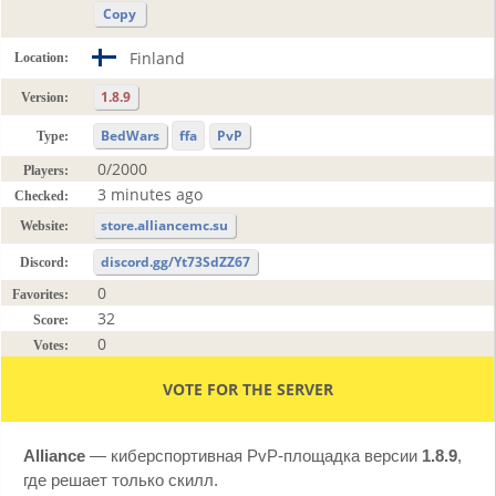
Copy
Finland
Location:
1.8.9
Version:
BedWars
ffa
PvP
Type:
0/2000
Players:
3 minutes ago
Checked:
store.alliancemc.su
Website:
discord.gg/Yt73SdZZ67
Discord:
0
Favorites:
32
Score:
0
Votes:
VOTE FOR THE SERVER
Alliance
— киберспортивная PvP-площадка версии
1.8.9
,
где решает только скилл.