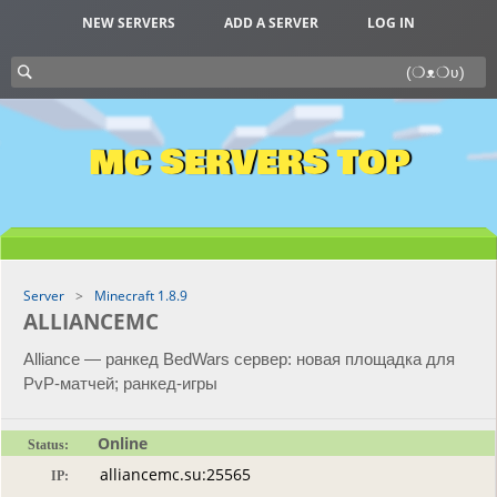
NEW SERVERS
ADD A SERVER
LOG IN
MC SERVERS TOP
Server
Minecraft 1.8.9
ALLIANCEMC
Alliance — ранкед BedWars сервер: новая площадка для
PvP-матчей; ранкед-игры
Online
Status:
IP: