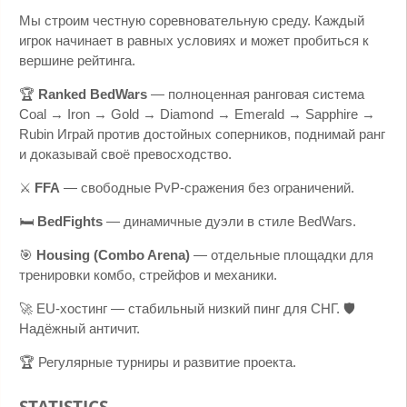
Мы строим честную соревновательную среду. Каждый
игрок начинает в равных условиях и может пробиться к
вершине рейтинга.
🏆
Ranked BedWars
— полноценная ранговая система
Coal → Iron → Gold → Diamond → Emerald → Sapphire →
Rubin Играй против достойных соперников, поднимай ранг
и доказывай своё превосходство.
⚔
FFA
— свободные PvP-сражения без ограничений.
🛏
BedFights
— динамичные дуэли в стиле BedWars.
🎯
Housing (Combo Arena)
— отдельные площадки для
тренировки комбо, стрейфов и механики.
🚀 EU-хостинг — стабильный низкий пинг для СНГ. 🛡
Надёжный античит.
🏆 Регулярные турниры и развитие проекта.
STATISTICS